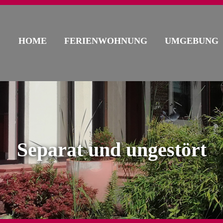
HOME
FERIENWOHNUNG
UMGEBUNG
Separat und ungestört