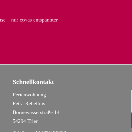
se – nur etwas entspannter
Schnellkontakt
Ferienwohnung
Petra Rebellius
Bornewasserstraße 14
54294 Trier